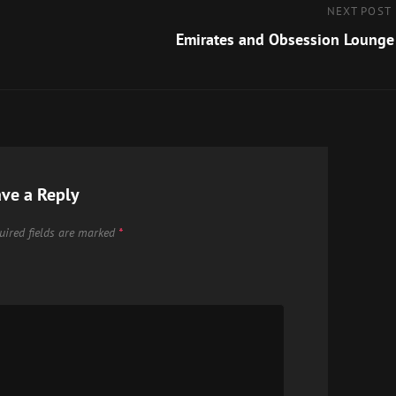
Next
NEXT POST
Post
Emirates and Obsession Lounge
ve a Reply
uired fields are marked
*