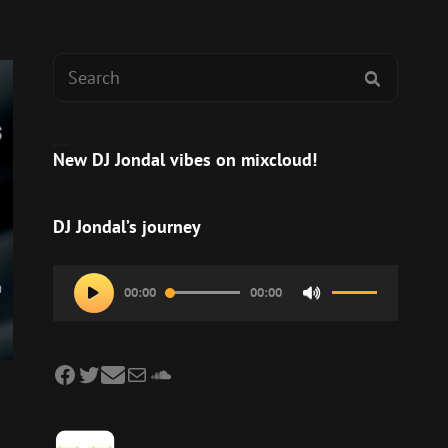
Search
SEARCH
for:
New DJ Jondal vibes on mixcloud!
DJ Jondal’s journey
Audio
00:00
00:00
Use
Player
Up/Down
Arrow
Facebook
Twitter
Mail
SoundCloud
keys
to
increase