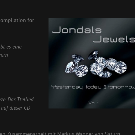
compilation for
bt es eine
turn
ze. Das Ttellied
 auf dieser CD
rigen Zusammenarbeit mit Markus Wagner von Saturn